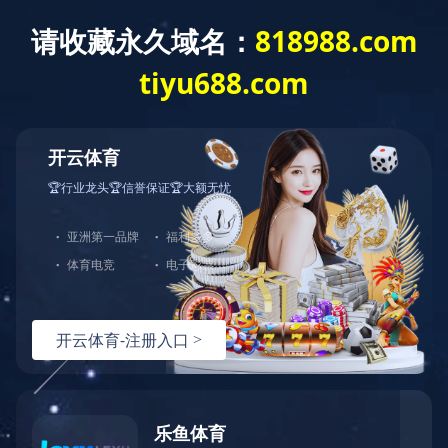
产品中心
PHM产品
PHM-乳化液泵
PHM-风,电
PHM-乳化液泵
PHM-油管监测
● ● ●
联系我们
contact us
021-51691919
上海市松江区南乐路1276弄115号8号楼2-6F
COPYRIGHT ©1989-2023 朝辉压力仪器有限公司 ALL RIGHTS
世界杯竞猜(中国)官方网站
|
多宝app官网
|
乐竞网页版登录入口
|
宝威官
网
|
江南手机网页版
|
足球竞猜网
|
米兰web版登录入口
|
球速体育平台
|
中欧平台
|